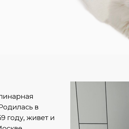
линарная
Родилась в
9 году, живет и
Москве.