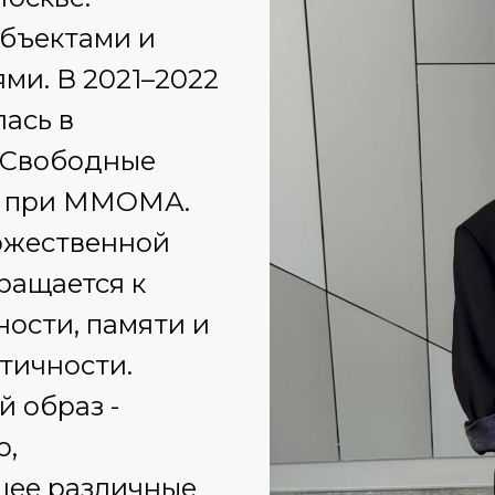
объектами и
ми. В 2021–2022
лась в
«Свободные
» при ММОМА.
ожественной
ращается к
ности, памяти и
тичности.
 образ -
о,
ее различные