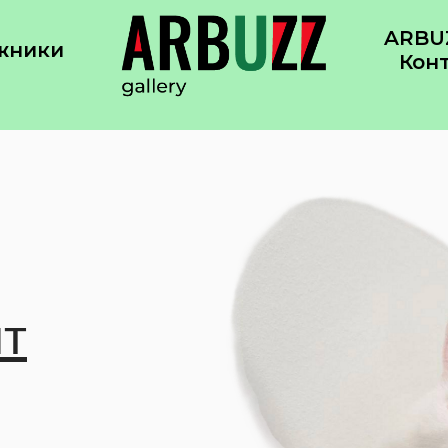
ARBUZ
жники
Кон
йт