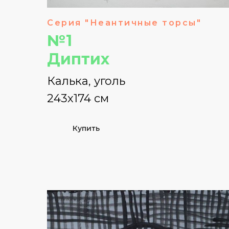
Серия "Неантичные торсы"
№1
Диптих
Калька, уголь
243х174 см
Купить