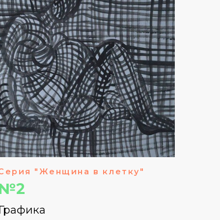
Серия "Женщина в клетку"
№2
Графика