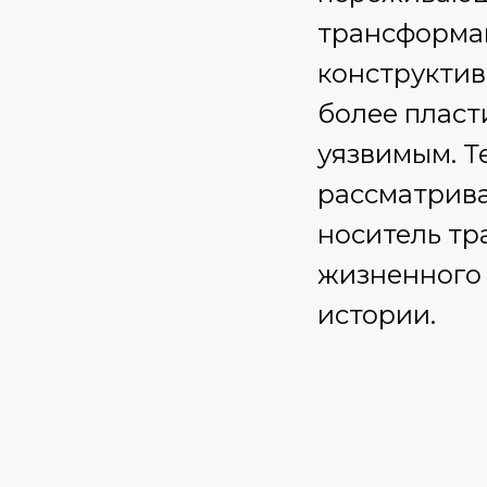
трансформац
конструктив
более пласт
уязвимым. Т
рассматрива
носитель тр
жизненного 
истории.