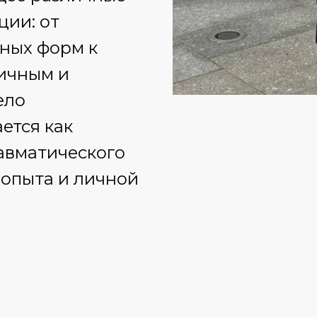
ии: от
ных форм к
ичным и
ело
ется как
авматического
опыта и личной