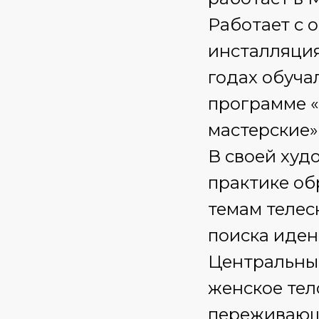
Работает с 
инсталляция
годах обуча
программе 
мастерские
В своей худ
практике об
темам телес
поиска иден
Центральный
женское тел
переживающ