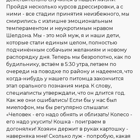
Пройдя несколько курсов дрессировки, а с
ними - все стадии принятия неизбежного, мы
смирились с излишне эмоциональным
темпераментом и неукротимым нравом
Шелдона. Мы - это мой муж, я и наши дети,
которые стали единым целом, полностью
подчинённым собачьим желаниям и новому
распорядку дня. Теперь мы безропотно, как по
будильнику, встаём в 5:30 утра, летаем по
очереди на поводке по району и надеемся, что
когда-нибудь у нашего питомца закончится
этап орального познания мира. К слову,
специалисты утверждали, что он длится год.
Как же они ошибались! Если бы у нас был
миелофон, мы бы регулярно слышали:
«Человек - его надо обнять и облизать! Колесо -
его надо укусить! Кошка - поиграем в
догонялки! Хозяин держит в руках картошку -
наверняка мне! Сколько луж - попробую, какая