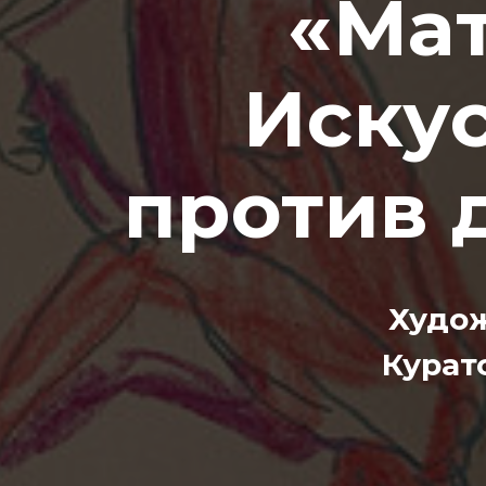
«Мат
Искус
против 
Худо
Курат