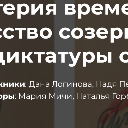
ерия врем
ство созе
диктатуры 
жники
: Дана Логинова, Надя П
оры
: Мария Мичи, Наталья Го