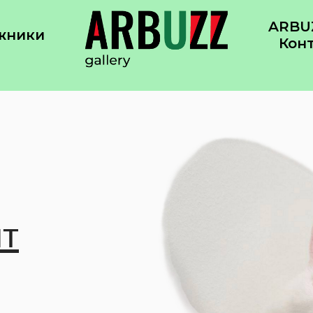
ARBUZ
жники
Кон
йт