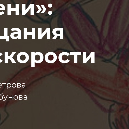
ени»:
рцания
скорости
етрова
рбунова